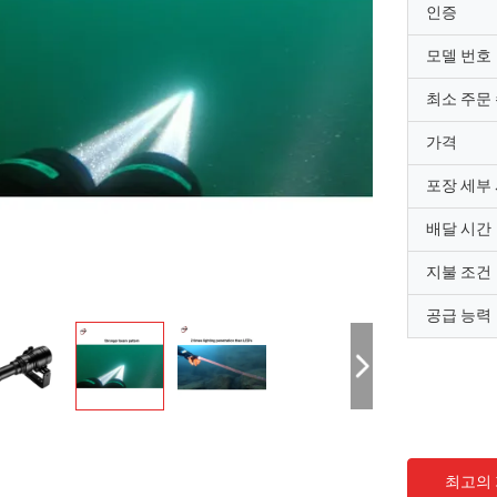
인증
모델 번호
최소 주문
가격
포장 세부
배달 시간
지불 조건
공급 능력
최고의