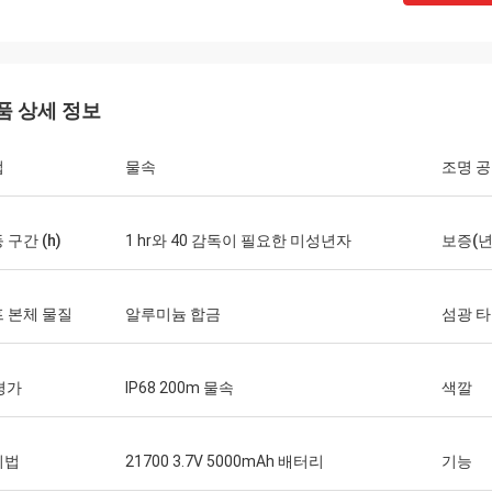
품 상세 정보
법
물속
조명 
루시
피터 
 구간 (h)
1 hr와 40 감독이 필요한 미성년자
보증(년
아코마모듈팅과 잘 원형 회사. 제품은
환상적 통신과 매우 식견 
 필요를 위해 좋은 품질이고 완전합니
비스와 고품질 제품.우리
명히 미래 순서를 할 것입니다.
과 협력할 것입니다.
 본체 물질
알루미늄 합금
섬광 
 평가
IP68 200m 물속
색깔
지법
21700 3.7V 5000mAh 배터리
기능