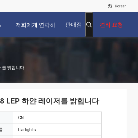
Korean
판매점
스
저희에게 연락하
견적 요청
십시오
이저를 밝힙니다
68 LEP 하얀 레이저를 밝힙니다
CN
름
Itarlights