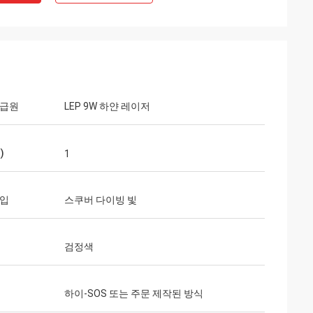
공급원
LEP 9W 하얀 레이저
씨
)
1
있습니다. 빠른 서
는 분명히 다시 그들
타입
스쿠버 다이빙 빛
검정색
하이-SOS 또는 주문 제작된 방식