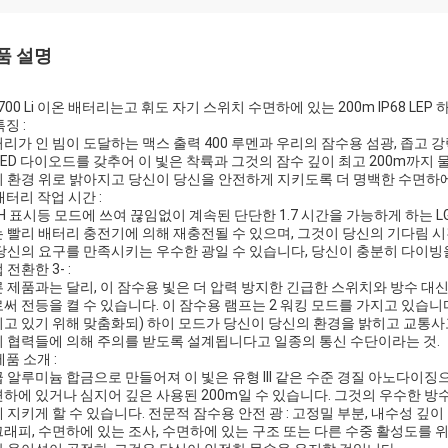
품 설명
1700 Li 이온 배터리는고 휘도 자기 스위치 수면하에 있는 200m IP68 L
특징 :
리가 인 빔이 도달하는 맥스 출력 400 루멘과 우리의 잠수용 섬광, 좁고
LED 다이오드를 갖추어 이 빛은 착륙과 그것의 잠수 깊이 최고 200m까지 
 환경 위로 밝아지고 당신이 당신을 안전하게 지키도록 더 명백한 수면하에
 배터리 작업 시간 :
GH 표시등 모드에 쓰여 끊임없이 계속된 단단한 1.7 시간을 가능하게 하는 LG
 빨리 배터리 충전기에 의해 재충전될 수 있으며, 그것이 당신의 기다림 시
당신의 요구를 만족시키는 우수한 광일 수 있습니다, 당신이 충분히 다이빙을
 전환한 3- :
 제품과는 달리, 이 잠수용 빛은 더 압력 방지한 긴급한 스위치와 방수 
써 전등을 켤 수 있습니다. 이 잠수용 램프는 2 워킹 모드를 가지고 있습니다 
고 있기 위해 맞춤화되) 하이 모드가 당신이 당신의 환경을 밝히고 교통사고
 협력들에 의해 주의를 받도록 설계됩니다고 일종의 통신 수단이라는 것.
 제품 소개 :
 알루미늄 합금으로 만들어져 이 빛은 유형 III 같은 수준 경질 아노다이징
하에 있거나 심지어 깊은 사용된 200m일 수 있습니다. 그것의 우수한 
 지키게 할 수 있습니다. 전문적 잠수용 안전 광 : 고정밀 부분, 내수성 깊
래피, 수면하에 있는 조사, 수면하에 있는 구조 또는 다른 수중 활성도를