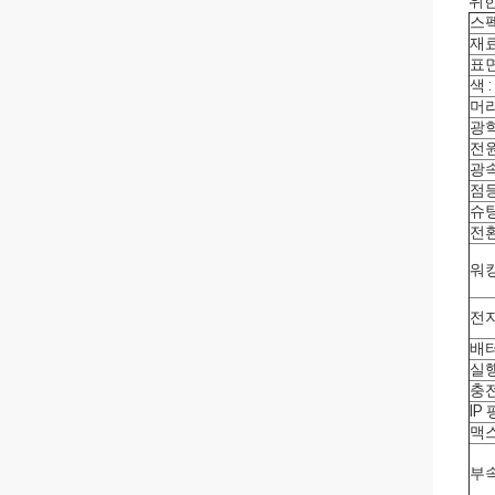
위한
스펙
재료
표면
색 :
머리
광학
전원
광속
점등
슈팅
전환
워킹
전지
배터
실행
충전
IP 
맥스
부속