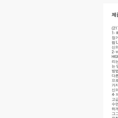
제
(2
1- 
장거
람 
신의
2-
HI
리는
는 
방법
다른
으로
가지
신의
4-
고급
수면
하게
그그