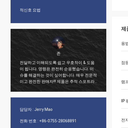
적신호 요법
제
용
존
전달하고 이해되도록 쉽고 우호적이 & 도움
점등
매우 
이 됩니다. 명령은 완전히 순응했습니다. 이
들
우리의
슈를 해결하는 것이 싶어합니다. 매우 전문적
다. 분
이고 완전한 판매자!!! 제품은 추적 스포트라
램프
이트로서 고급 품질이고 매우 효과적이고 대
단히 추천합니다!!
IP
담당자 :
Jerry Mao
전
전화 번호 :
+86-0755-28068891