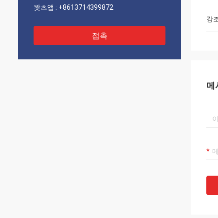
왓츠앱 :
+8613714399872
강
접촉
메