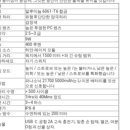
 용이성이 공정하, 그것은 당신이 안전한 물속을 유지할 것입니다.
 :
 :
알루미늄 6061-T6 합금
 처리 :
유형 III 단단한 양극처리
검정색
 렌즈 :
높은 투명한 PC 렌즈
각 :
2.5~3 급
 :
9W
 :
400 루멘
 소스 :
하얀 레이저 모듈
 거리 :
육지에서 1500 미터 +와 긴 슈팅 범위
하세요 :
자기 스위치
높이 / 스트로브 또는 높은 /는 불타거나, 낮은 높은 /
 모드 :
의학 / 또는 높은 / 낮은 / 스트로브를 특화했습니다
파나소닉 21700 5000mAh는 Li 이온 배터리를 모션
법 :
으로 신호합니다
리 수명 :
> 500 사이클
시간 :
1Hrs와 40Mins 정도
 시간 :
3~4 하스
평가 :
IPX-8
 방수 :
수면하에 있는 200 미터
USB Ｃ 공항 2A 고속 충전기, 맞춘 손 탑재, 맬끈, 여분
물 :
O링과 선물 상자.