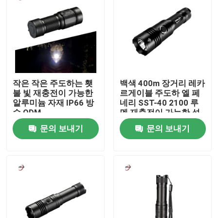
우리 에 관한 것
공장 투어
작은 작은 주도하는 횃
백색 400m 장거리 레카
품질 관리
불 빛 재충전이 가능한
르게이블 주도하 엘 페
알루미늄 자재 IP66 방
네리 SST-40 2100 루
수 ODM
멘 재충전이 가능한 섬
저희와 연락
광 횃불을 좁히세요
문의 보내기
문의 보내기
뉴스
인용 을 요청 하십시오
Shop