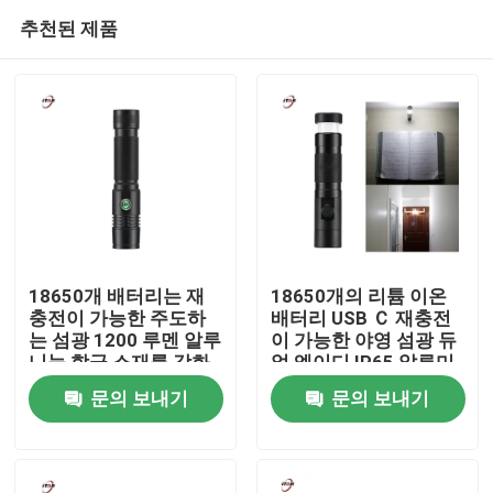
추천된 제품
18650개 배터리는 재
18650개의 리튬 이온
충전이 가능한 주도하
배터리 USB Ｃ 재충전
는 섬광 1200 루멘 알루
이 가능한 야영 섬광 듀
집
니늄 합금 소재를 강화
얼 엘이디 IP65 알루미
했습니다
늄
문의 보내기
문의 보내기
제품
비디오