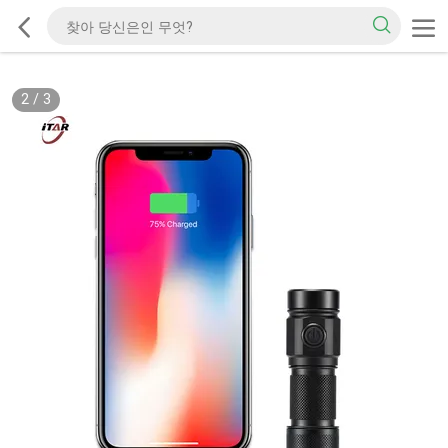
2
/
3