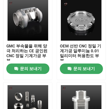
GMC 부속물을 위해 양
OEM 선반 CNC 정밀 기
극 처리하는 CE 공인된
계가공 알루미늄 0.01
CNC 정밀 기계가공 부
밀리미터 허용한도 부
분
분
문의 보내기
문의 보내기
집
제품
비디오