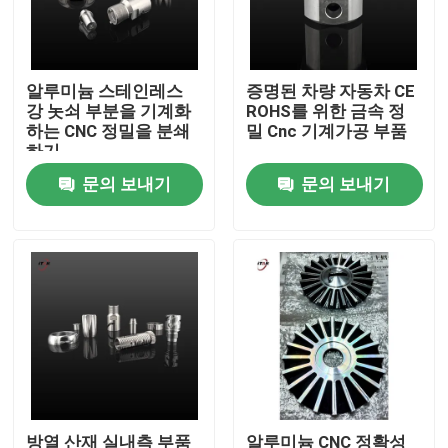
우리 에 관한 것
알루미늄 스테인레스
증명된 차량 자동차 CE
강 놋쇠 부분을 기계화
ROHS를 위한 금속 정
공장 투어
하는 CNC 정밀을 분쇄
밀 Cnc 기계가공 부품
하기
문의 보내기
문의 보내기
품질 관리
저희와 연락
뉴스
인용 을 요청 하십시오
Shop
방열 산재 실내측 부품
알루미늄 CNC 정확성