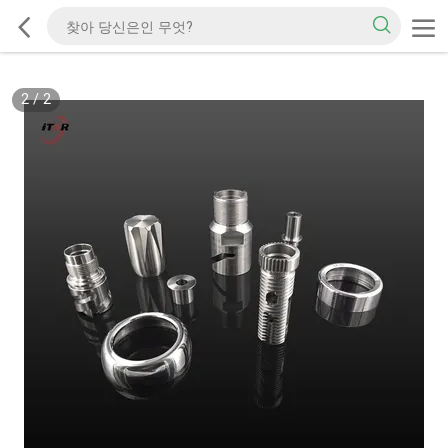
2
/
2