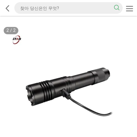
2
/
2