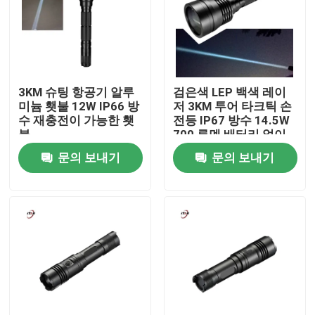
우리 에 관한 것
공장 투어
3KM 슈팅 항공기 알루
검은색 LEP 백색 레이
미늄 횃불 12W IP66 방
저 3KM 투어 타크틱 손
수 재충전이 가능한 횃
전등 IP67 방수 14.5W
품질 관리
불
700 루멘 배터리 없이
문의 보내기
문의 보내기
저희와 연락
뉴스
인용 을 요청 하십시오
Shop