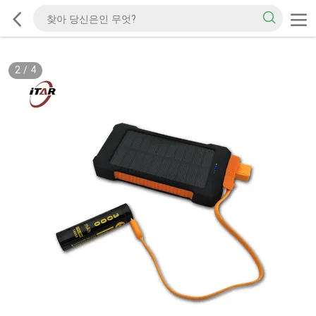
2
/
4