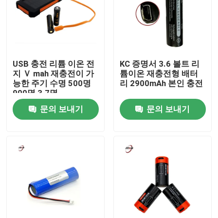
우리 에 관한 것
공장 투어
USB 충전 리튬 이온 전
KC 증명서 3.6 볼트 리
지 Ｖ mah 재충전이 가
튬이온 재충전형 배터
능한 주기 수명 500명
리 2900mAh 본인 충전
품질 관리
900명 3.7명
문의 보내기
문의 보내기
저희와 연락
뉴스
인용 을 요청 하십시오
Shop