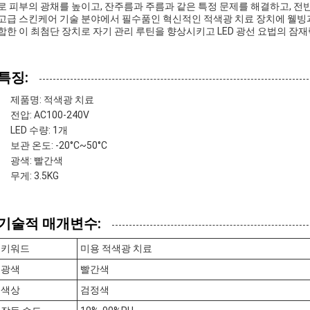
로 피부의 광채를 높이고, 잔주름과 주름과 같은 특정 문제를 해결하고, 전
고급 스킨케어 기술 분야에서 필수품인 혁신적인 적색광 치료 장치에 웰빙과
합한 이 최첨단 장치로 자기 관리 루틴을 향상시키고 LED 광선 요법의 잠
특징:
제품명: 적색광 치료
전압: AC100-240V
LED 수량: 1개
보관 온도: -20°C~50°C
광색: 빨간색
무게: 3.5KG
기술적 매개변수:
키워드
미용 적색광 치료
광색
빨간색
색상
검정색