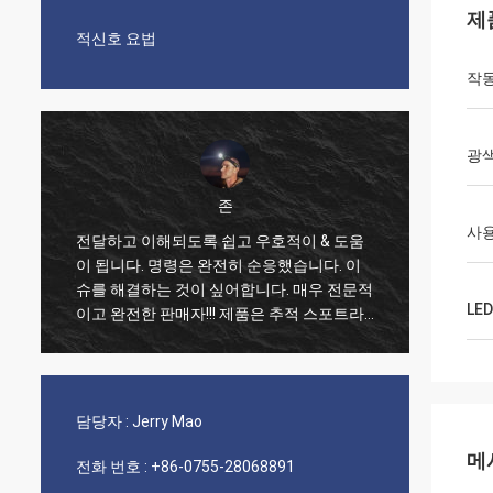
제
적신호 요법
작동
광
존
사
전달하고 이해되도록 쉽고 우호적이 & 도움
매우 
이 됩니다. 명령은 완전히 순응했습니다. 이
들
우리의
슈를 해결하는 것이 싶어합니다. 매우 전문적
다. 분
LED
이고 완전한 판매자!!! 제품은 추적 스포트라
이트로서 고급 품질이고 매우 효과적이고 대
단히 추천합니다!!
담당자 :
Jerry Mao
메
전화 번호 :
+86-0755-28068891