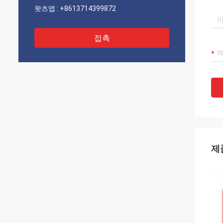
왓츠앱 :
+8613714399872
접촉
제