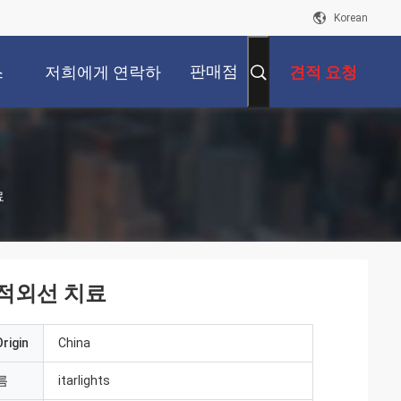
Korean
판매점
스
저희에게 연락하
견적 요청
십시오
료
 적외선 치료
rigin
China
름
itarlights