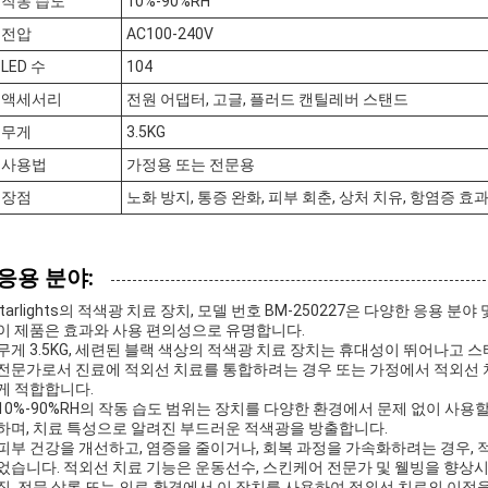
작동 습도
10%-90%RH
전압
AC100-240V
LED 수
104
액세서리
전원 어댑터, 고글, 플러드 캔틸레버 스탠드
무게
3.5KG
사용법
가정용 또는 전문용
장점
노화 방지, 통증 완화, 피부 회춘, 상처 치유, 항염증 효과
응용 분야:
itarlights의 적색광 치료 장치, 모델 번호 BM-250227은 다양한 응
이 제품은 효과와 사용 편의성으로 유명합니다.
무게 3.5KG, 세련된 블랙 색상의 적색광 치료 장치는 휴대성이 뛰어나고
전문가로서 진료에 적외선 치료를 통합하려는 경우 또는 가정에서 적외선 치
게 적합합니다.
10%-90%RH의 작동 습도 범위는 장치를 다양한 환경에서 문제 없이 사용할
하며, 치료 특성으로 알려진 부드러운 적색광을 방출합니다.
피부 건강을 개선하고, 염증을 줄이거나, 회복 과정을 가속화하려는 경우,
었습니다. 적외선 치료 기능은 운동선수, 스킨케어 전문가 및 웰빙을 향상
집, 전문 살롱 또는 의료 환경에서 이 장치를 사용하여 적외선 치료의 이점