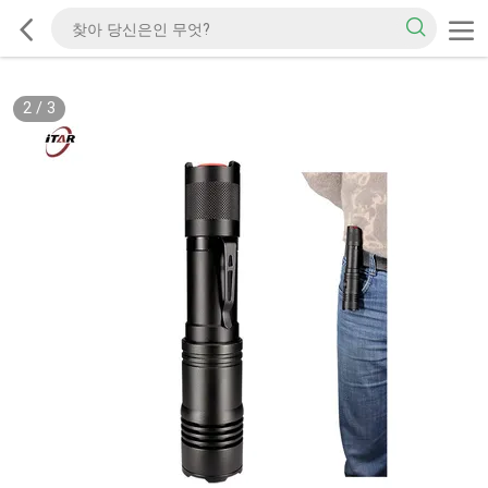
2
/
3