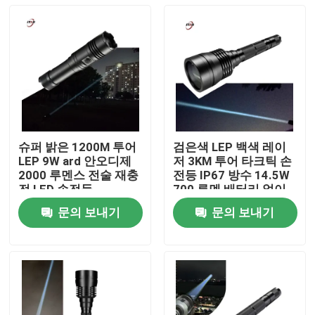
슈퍼 밝은 1200M 투어
검은색 LEP 백색 레이
LEP 9W ard 안오디제
저 3KM 투어 타크틱 손
2000 루멘스 전술 재충
전등 IP67 방수 14.5W
전 LED 손전등
700 루멘 배터리 없이
문의 보내기
문의 보내기
집
제품
비디오