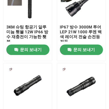
우리 에 관한 것
3KM 슈팅 항공기 알루
IP67 방수 3000M 투어
공장 투어
미늄 횃불 12W IP66 방
LEP 21W 1000 루멘 백
수 재충전이 가능한 횃
색 레이저 전술 손전등
불
전등
품질 관리
문의 보내기
문의 보내기
저희와 연락
뉴스
인용 을 요청 하십시오
Shop