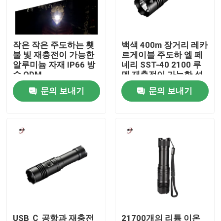
우리 에 관한 것
작은 작은 주도하는 횃
백색 400m 장거리 레카
불 빛 재충전이 가능한
르게이블 주도하 엘 페
공장 투어
알루미늄 자재 IP66 방
네리 SST-40 2100 루
수 ODM
멘 재충전이 가능한 섬
광 횃불을 좁히세요
문의 보내기
문의 보내기
품질 관리
저희와 연락
뉴스
인용 을 요청 하십시오
Shop
USB Ｃ 공항과 재충전
21700개의 리튬 이온