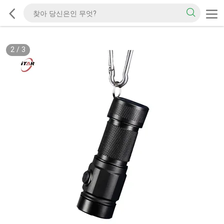
2
/
3