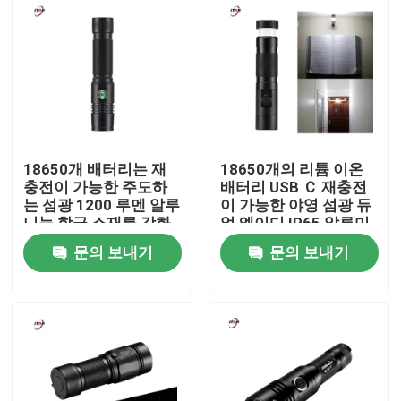
18650개 배터리는 재
18650개의 리튬 이온
충전이 가능한 주도하
배터리 USB Ｃ 재충전
는 섬광 1200 루멘 알루
이 가능한 야영 섬광 듀
니늄 합금 소재를 강화
얼 엘이디 IP65 알루미
했습니다
늄
문의 보내기
문의 보내기
집
제품
비디오